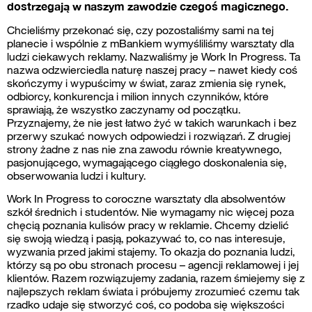
dostrzegają w naszym zawodzie czegoś magicznego.
Chcieliśmy przekonać się, czy pozostaliśmy sami na tej
planecie i wspólnie z mBankiem wymyśliliśmy warsztaty dla
ludzi ciekawych reklamy. Nazwaliśmy je Work In Progress. Ta
nazwa odzwierciedla naturę naszej pracy – nawet kiedy coś
skończymy i wypuścimy w świat, zaraz zmienia się rynek,
odbiorcy, konkurencja i milion innych czynników, które
sprawiają, że wszystko zaczynamy od początku.
Przyznajemy, że nie jest łatwo żyć w takich warunkach i bez
przerwy szukać nowych odpowiedzi i rozwiązań. Z drugiej
strony żadne z nas nie zna zawodu równie kreatywnego,
pasjonującego, wymagającego ciągłego doskonalenia się,
obserwowania ludzi i kultury.
Work In Progress to coroczne warsztaty dla absolwentów
szkół średnich i studentów. Nie wymagamy nic więcej poza
chęcią poznania kulisów pracy w reklamie. Chcemy dzielić
się swoją wiedzą i pasją, pokazywać to, co nas interesuje,
wyzwania przed jakimi stajemy. To okazja do poznania ludzi,
którzy są po obu stronach procesu – agencji reklamowej i jej
klientów. Razem rozwiązujemy zadania, razem śmiejemy się z
najlepszych reklam świata i próbujemy zrozumieć czemu tak
rzadko udaje się stworzyć coś, co podoba się większości