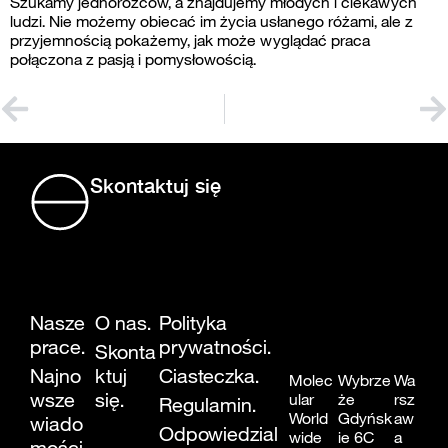
Szukamy jednorożców, a znajdujemy młodych i ciekawych
ludzi. Nie możemy obiecać im życia usłanego różami, ale z
przyjemnością pokażemy, jak może wyglądać praca
połączona z pasją i pomysłowością.
Skontaktuj się
Nasze
O nas.
Polityka
prace.
prywatności.
Skonta
Najno
ktuj
Ciasteczka.
Molec
Wybrze
Wa
wsze
się.
ular
że
rsz
Regulamin.
World
Gdyńsk
aw
wiado
Odpowiedzial
wide
ie 6C
a
mości.