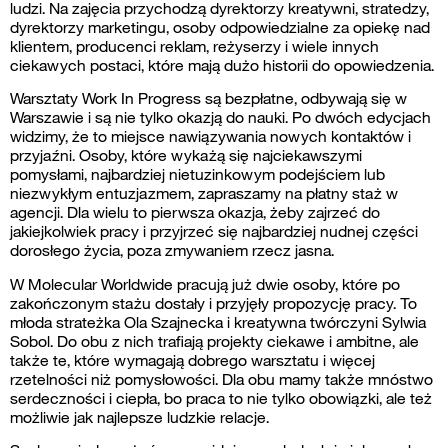
ludzi. Na zajęcia przychodzą dyrektorzy kreatywni, stratedzy,
dyrektorzy marketingu, osoby odpowiedzialne za opiekę nad
klientem, producenci reklam, reżyserzy i wiele innych
ciekawych postaci, które mają dużo historii do opowiedzenia.
Warsztaty Work In Progress są bezpłatne, odbywają się w
Warszawie i są nie tylko okazją do nauki. Po dwóch edycjach
widzimy, że to miejsce nawiązywania nowych kontaktów i
przyjaźni. Osoby, które wykażą się najciekawszymi
pomysłami, najbardziej nietuzinkowym podejściem lub
niezwykłym entuzjazmem, zapraszamy na płatny staż w
agencji. Dla wielu to pierwsza okazja, żeby zajrzeć do
jakiejkolwiek pracy i przyjrzeć się najbardziej nudnej części
dorosłego życia, poza zmywaniem rzecz jasna.
W Molecular Worldwide pracują już dwie osoby, które po
zakończonym stażu dostały i przyjęły propozycję pracy. To
młoda strateżka Ola Szajnecka i kreatywna twórczyni Sylwia
Sobol. Do obu z nich trafiają projekty ciekawe i ambitne, ale
także te, które wymagają dobrego warsztatu i więcej
rzetelności niż pomysłowości. Dla obu mamy także mnóstwo
serdeczności i ciepła, bo praca to nie tylko obowiązki, ale też
możliwie jak najlepsze ludzkie relacje.