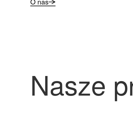
O nas
Nasze p