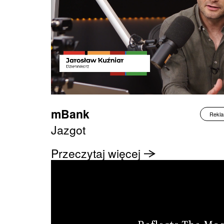
mBank
Rekl
Jazgot
Przeczytaj więcej