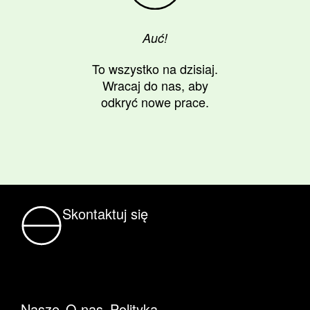
Auć!
To wszystko na dzisiaj.
Wracaj do nas, aby
odkryć nowe prace.
Skontaktuj się
Nasze
O nas.
Polityka